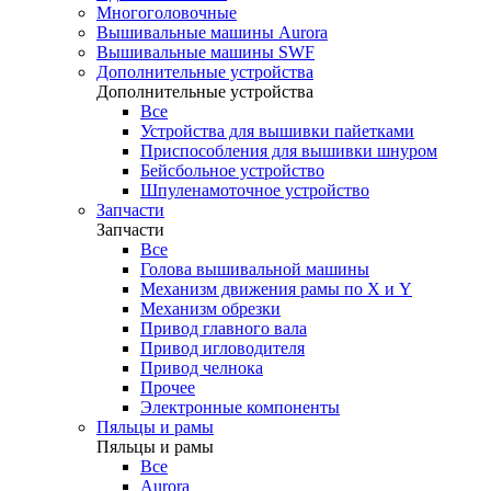
Многоголовочные
Вышивальные машины Aurora
Вышивальные машины SWF
Дополнительные устройства
Дополнительные устройства
Все
Устройства для вышивки пайетками
Приспособления для вышивки шнуром
Бейсбольное устройство
Шпуленамоточное устройство
Запчасти
Запчасти
Все
Голова вышивальной машины
Механизм движения рамы по X и Y
Механизм обрезки
Привод главного вала
Привод игловодителя
Привод челнока
Прочее
Электронные компоненты
Пяльцы и рамы
Пяльцы и рамы
Все
Aurora