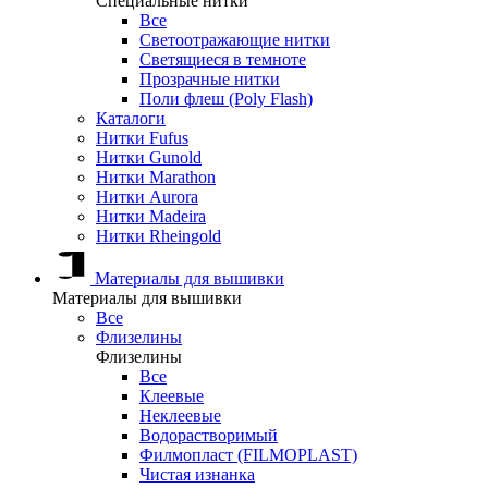
Специальные нитки
Все
Светоотражающие нитки
Светящиеся в темноте
Прозрачные нитки
Поли флеш (Poly Flash)
Каталоги
Нитки Fufus
Нитки Gunold
Нитки Marathon
Нитки Aurora
Нитки Madeira
Нитки Rheingold
Материалы для вышивки
Материалы для вышивки
Все
Флизелины
Флизелины
Все
Клеевые
Неклеевые
Водорастворимый
Филмопласт (FILMOPLAST)
Чистая изнанка