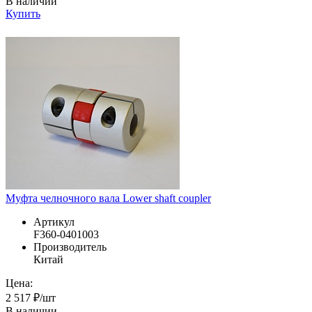
В наличии
Купить
Муфта челночного вала Lower shaft coupler
Артикул
F360-0401003
Производитель
Китай
Цена:
2 517 ₽/шт
В наличии