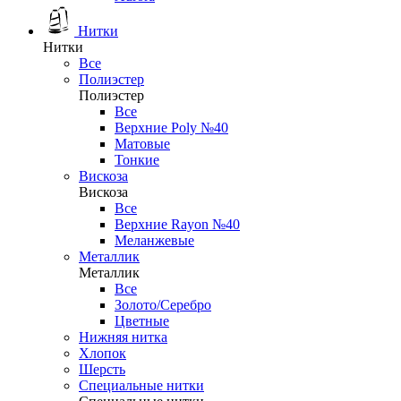
Нитки
Нитки
Все
Полиэстер
Полиэстер
Все
Верхние Poly №40
Матовые
Тонкие
Вискоза
Вискоза
Все
Верхние Rayon №40
Меланжевые
Металлик
Металлик
Все
Золото/Серебро
Цветные
Нижняя нитка
Хлопок
Шерсть
Специальные нитки