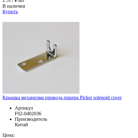
2 517 ₽/шт
В наличии
Купить
Крышка механизма привода пикера Picker solenoid cover
Артикул
F02-0402036
Производитель
Китай
Цена: