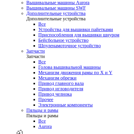
Вышивальные машины Aurora
Вышивальные машины SWF
Дополнительные устройства
Дополнительные устройства
Все
Устройства для вышивки пайетками
Приспособления для вышивки шнуром
Бейсбольное устройство
Шпуленамоточное устройство
Запчасти
Запчасти
Все
Голова вышивальной машины
Механизм движения рамы по X и Y
Механизм обрезки
Привод главного вала
Привод игловодителя
Привод челнока
Прочее
Электронные компоненты
Пяльцы и рамы
Пяльцы и рамы
Все
Aurora