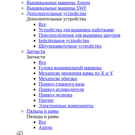
Вышивальные машины Aurora
Вышивальные машины SWF
Дополнительные устройства
Дополнительные устройства
Все
Устройства для вышивки пайетками
Приспособления для вышивки шнуром
Бейсбольное устройство
Шпуленамоточное устройство
Запчасти
Запчасти
Все
Голова вышивальной машины
Механизм движения рамы по X и Y
Механизм обрезки
Привод главного вала
Привод игловодителя
Привод челнока
Прочее
Электронные компоненты
Пяльцы и рамы
Пяльцы и рамы
Все
Aurora