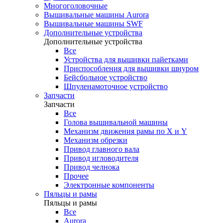
Многоголовочные
Вышивальные машины Aurora
Вышивальные машины SWF
Дополнительные устройства
Дополнительные устройства
Все
Устройства для вышивки пайетками
Приспособления для вышивки шнуром
Бейсбольное устройство
Шпуленамоточное устройство
Запчасти
Запчасти
Все
Голова вышивальной машины
Механизм движения рамы по X и Y
Механизм обрезки
Привод главного вала
Привод игловодителя
Привод челнока
Прочее
Электронные компоненты
Пяльцы и рамы
Пяльцы и рамы
Все
Aurora