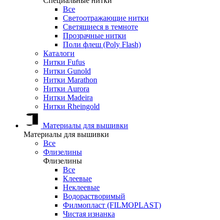
Специальные нитки
Все
Светоотражающие нитки
Светящиеся в темноте
Прозрачные нитки
Поли флеш (Poly Flash)
Каталоги
Нитки Fufus
Нитки Gunold
Нитки Marathon
Нитки Aurora
Нитки Madeira
Нитки Rheingold
Материалы для вышивки
Материалы для вышивки
Все
Флизелины
Флизелины
Все
Клеевые
Неклеевые
Водорастворимый
Филмопласт (FILMOPLAST)
Чистая изнанка