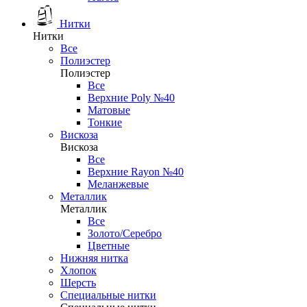
Нитки
Нитки
Все
Полиэстер
Полиэстер
Все
Верхние Poly №40
Матовые
Тонкие
Вискоза
Вискоза
Все
Верхние Rayon №40
Меланжевые
Металлик
Металлик
Все
Золото/Серебро
Цветные
Нижняя нитка
Хлопок
Шерсть
Специальные нитки