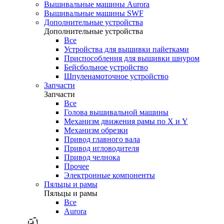
Вышивальные машины Aurora
Вышивальные машины SWF
Дополнительные устройства
Дополнительные устройства
Все
Устройства для вышивки пайетками
Приспособления для вышивки шнуром
Бейсбольное устройство
Шпуленамоточное устройство
Запчасти
Запчасти
Все
Голова вышивальной машины
Механизм движения рамы по X и Y
Механизм обрезки
Привод главного вала
Привод игловодителя
Привод челнока
Прочее
Электронные компоненты
Пяльцы и рамы
Пяльцы и рамы
Все
Aurora