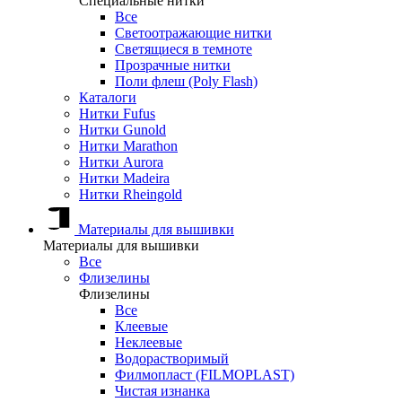
Специальные нитки
Все
Светоотражающие нитки
Светящиеся в темноте
Прозрачные нитки
Поли флеш (Poly Flash)
Каталоги
Нитки Fufus
Нитки Gunold
Нитки Marathon
Нитки Aurora
Нитки Madeira
Нитки Rheingold
Материалы для вышивки
Материалы для вышивки
Все
Флизелины
Флизелины
Все
Клеевые
Неклеевые
Водорастворимый
Филмопласт (FILMOPLAST)
Чистая изнанка