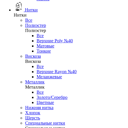
Нитки
Нитки
Все
Полиэстер
Полиэстер
Все
Верхние Poly №40
Матовые
Тонкие
Вискоза
Вискоза
Все
Верхние Rayon №40
Меланжевые
Металлик
Металлик
Все
Золото/Серебро
Цветные
Нижняя нитка
Хлопок
Шерсть
Специальные нитки