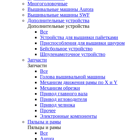
Многоголовочные
Вышивальные машины Aurora
Вышивальные машины SWF
Дополнительные устройства
Дополнительные устройства
Все
Устройства для вышивки пайетками
Приспособления для вышивки шнуром
Бейсбольное устройство
Шпуленамоточное устройство
Запчасти
Запчасти
Все
Голова вышивальной машины
Механизм движения рамы по X и Y
Механизм обрезки
Привод главного вала
Привод игловодителя
Привод челнока
Прочее
Электронные компоненты
Пяльцы и рамы
Пяльцы и рамы
Все
Aurora