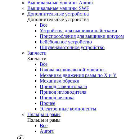
Вышивальные машины Aurora
Вышивальные машины SWF
Дополнительные устройства
Дополнительные устройства
Все
Устройства для вышивки пайетками
Приспособления для вышивки шнуром
Бейсбольное устройство
Шпуленамоточное устройство
Запчасти
Запчасти
Все
Голова вышивальной машины
Механизм движения рамы по X и Y
Механизм обрезки
Привод главного вала
Привод игловодителя
Привод челнока
Прочее
Электронные компоненты
Пяльцы и рамы
Пяльцы и рамы
Все
Aurora