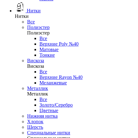
Нитки
Нитки
Все
Полиэстер
Полиэстер
Все
Верхние Poly №40
Матовые
Тонкие
Вискоза
Вискоза
Все
Верхние Rayon №40
Меланжевые
Металлик
Металлик
Все
Золото/Серебро
Цветные
Нижняя нитка
Хлопок
Шерсть
Специальные нитки