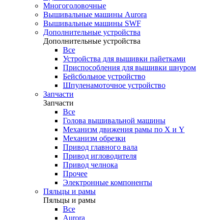
Многоголовочные
Вышивальные машины Aurora
Вышивальные машины SWF
Дополнительные устройства
Дополнительные устройства
Все
Устройства для вышивки пайетками
Приспособления для вышивки шнуром
Бейсбольное устройство
Шпуленамоточное устройство
Запчасти
Запчасти
Все
Голова вышивальной машины
Механизм движения рамы по X и Y
Механизм обрезки
Привод главного вала
Привод игловодителя
Привод челнока
Прочее
Электронные компоненты
Пяльцы и рамы
Пяльцы и рамы
Все
Aurora