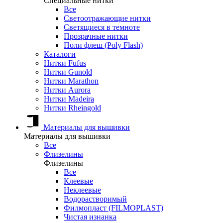
Специальные нитки
Все
Светоотражающие нитки
Светящиеся в темноте
Прозрачные нитки
Поли флеш (Poly Flash)
Каталоги
Нитки Fufus
Нитки Gunold
Нитки Marathon
Нитки Aurora
Нитки Madeira
Нитки Rheingold
Материалы для вышивки
Материалы для вышивки
Все
Флизелины
Флизелины
Все
Клеевые
Неклеевые
Водорастворимый
Филмопласт (FILMOPLAST)
Чистая изнанка