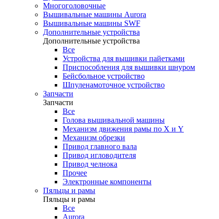
Многоголовочные
Вышивальные машины Aurora
Вышивальные машины SWF
Дополнительные устройства
Дополнительные устройства
Все
Устройства для вышивки пайетками
Приспособления для вышивки шнуром
Бейсбольное устройство
Шпуленамоточное устройство
Запчасти
Запчасти
Все
Голова вышивальной машины
Механизм движения рамы по X и Y
Механизм обрезки
Привод главного вала
Привод игловодителя
Привод челнока
Прочее
Электронные компоненты
Пяльцы и рамы
Пяльцы и рамы
Все
Aurora