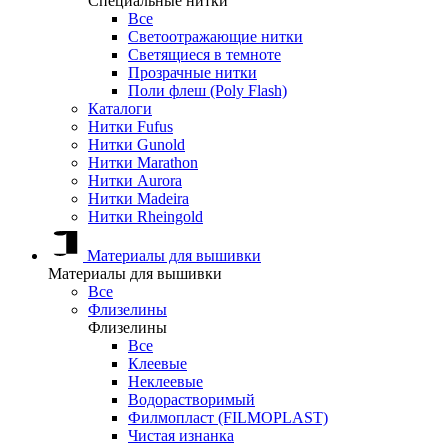
Специальные нитки
Все
Светоотражающие нитки
Светящиеся в темноте
Прозрачные нитки
Поли флеш (Poly Flash)
Каталоги
Нитки Fufus
Нитки Gunold
Нитки Marathon
Нитки Aurora
Нитки Madeira
Нитки Rheingold
Материалы для вышивки
Материалы для вышивки
Все
Флизелины
Флизелины
Все
Клеевые
Неклеевые
Водорастворимый
Филмопласт (FILMOPLAST)
Чистая изнанка