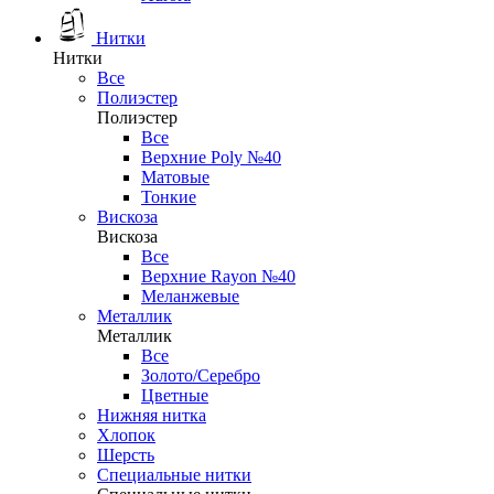
Нитки
Нитки
Все
Полиэстер
Полиэстер
Все
Верхние Poly №40
Матовые
Тонкие
Вискоза
Вискоза
Все
Верхние Rayon №40
Меланжевые
Металлик
Металлик
Все
Золото/Серебро
Цветные
Нижняя нитка
Хлопок
Шерсть
Специальные нитки