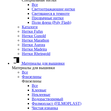
Специальные нитки
Все
Светоотражающие нитки
Светящиеся в темноте
Прозрачные нитки
Поли флеш (Poly Flash)
Каталоги
Нитки Fufus
Нитки Gunold
Нитки Marathon
Нитки Aurora
Нитки Madeira
Нитки Rheingold
Материалы для вышивки
Материалы для вышивки
Все
Флизелины
Флизелины
Все
Клеевые
Неклеевые
Водорастворимый
Филмопласт (FILMOPLAST)
Чистая изнанка