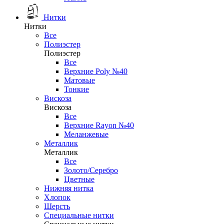
Нитки
Нитки
Все
Полиэстер
Полиэстер
Все
Верхние Poly №40
Матовые
Тонкие
Вискоза
Вискоза
Все
Верхние Rayon №40
Меланжевые
Металлик
Металлик
Все
Золото/Серебро
Цветные
Нижняя нитка
Хлопок
Шерсть
Специальные нитки