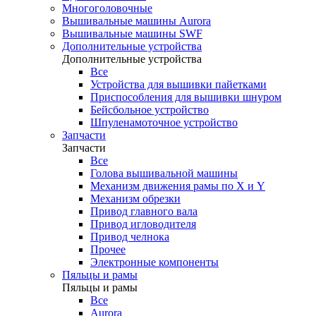
Многоголовочные
Вышивальные машины Aurora
Вышивальные машины SWF
Дополнительные устройства
Дополнительные устройства
Все
Устройства для вышивки пайетками
Приспособления для вышивки шнуром
Бейсбольное устройство
Шпуленамоточное устройство
Запчасти
Запчасти
Все
Голова вышивальной машины
Механизм движения рамы по X и Y
Механизм обрезки
Привод главного вала
Привод игловодителя
Привод челнока
Прочее
Электронные компоненты
Пяльцы и рамы
Пяльцы и рамы
Все
Aurora