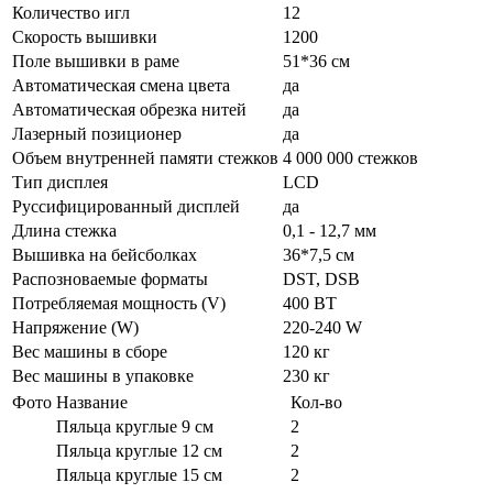
Количество игл
12
Скорость вышивки
1200
Поле вышивки в раме
51*36 см
Автоматическая смена цвета
да
Автоматическая обрезка нитей
да
Лазерный позиционер
да
Объем внутренней памяти стежков
4 000 000 стежков
Тип дисплея
LCD
Руссифицированный дисплей
да
Длина стежка
0,1 - 12,7 мм
Вышивка на бейсболках
36*7,5 см
Распозноваемые форматы
DST, DSB
Потребляемая мощность (V)
400 ВТ
Напряжение (W)
220-240 W
Вес машины в сборе
120 кг
Вес машины в упаковке
230 кг
Фото
Название
Кол-во
Пяльца круглые 9 см
2
Пяльца круглые 12 см
2
Пяльца круглые 15 см
2