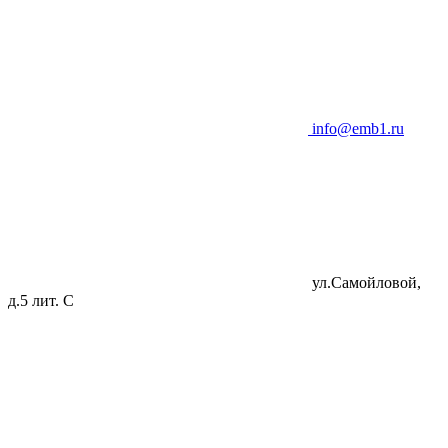
info@emb1.ru
ул.Самойловой,
д.5 лит. C