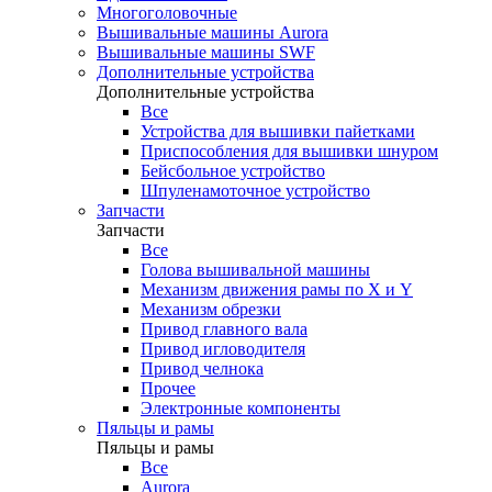
Многоголовочные
Вышивальные машины Aurora
Вышивальные машины SWF
Дополнительные устройства
Дополнительные устройства
Все
Устройства для вышивки пайетками
Приспособления для вышивки шнуром
Бейсбольное устройство
Шпуленамоточное устройство
Запчасти
Запчасти
Все
Голова вышивальной машины
Механизм движения рамы по X и Y
Механизм обрезки
Привод главного вала
Привод игловодителя
Привод челнока
Прочее
Электронные компоненты
Пяльцы и рамы
Пяльцы и рамы
Все
Aurora