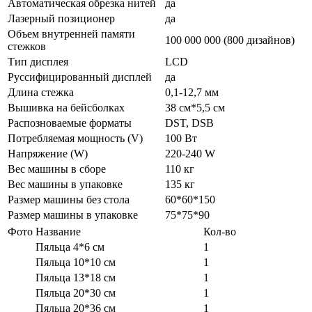
Автоматическая обрезка нитей
да
Лазерный позиционер
да
Объем внутренней памяти
100 000 000 (800 дизайнов)
стежков
Тип дисплея
LCD
Руссифицированный дисплей
да
Длина стежка
0,1-12,7 мм
Вышивка на бейсболках
38 см*5,5 см
Распозноваемые форматы
DST, DSB
Потребляемая мощность (V)
100 Вт
Напряжение (W)
220-240 W
Вес машины в сборе
110 кг
Вес машины в упаковке
135 кг
Размер машины без стола
60*60*150
Размер машины в упаковке
75*75*90
Фото
Название
Кол-во
Пяльца 4*6 см
1
Пяльца 10*10 см
1
Пяльца 13*18 см
1
Пяльца 20*30 см
1
Пяльца 20*36 см
1