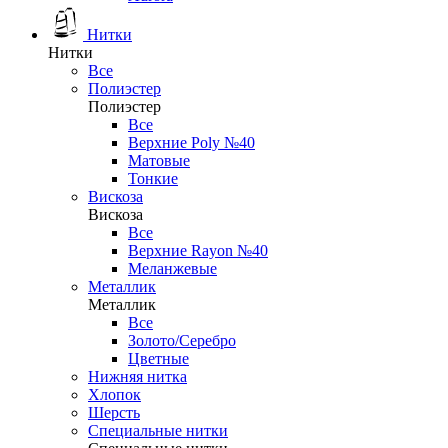
Нитки
Нитки
Все
Полиэстер
Полиэстер
Все
Верхние Poly №40
Матовые
Тонкие
Вискоза
Вискоза
Все
Верхние Rayon №40
Меланжевые
Металлик
Металлик
Все
Золото/Серебро
Цветные
Нижняя нитка
Хлопок
Шерсть
Специальные нитки