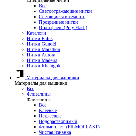
Специальные нитки
Все
Светоотражающие нитки
Светящиеся в темноте
Прозрачные нитки
Поли флеш (Poly Flash)
Каталоги
Нитки Fufus
Нитки Gunold
Нитки Marathon
Нитки Aurora
Нитки Madeira
Нитки Rheingold
Материалы для вышивки
Материалы для вышивки
Все
Флизелины
Флизелины
Все
Клеевые
Неклеевые
Водорастворимый
Филмопласт (FILMOPLAST)
Чистая изнанка