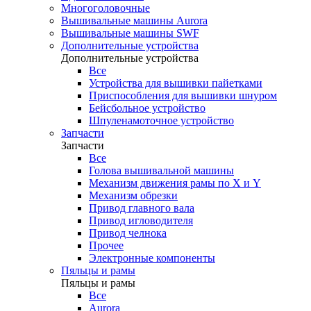
Многоголовочные
Вышивальные машины Aurora
Вышивальные машины SWF
Дополнительные устройства
Дополнительные устройства
Все
Устройства для вышивки пайетками
Приспособления для вышивки шнуром
Бейсбольное устройство
Шпуленамоточное устройство
Запчасти
Запчасти
Все
Голова вышивальной машины
Механизм движения рамы по X и Y
Механизм обрезки
Привод главного вала
Привод игловодителя
Привод челнока
Прочее
Электронные компоненты
Пяльцы и рамы
Пяльцы и рамы
Все
Aurora