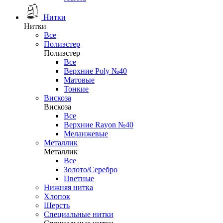
Нитки
Нитки
Все
Полиэстер
Полиэстер
Все
Верхние Poly №40
Матовые
Тонкие
Вискоза
Вискоза
Все
Верхние Rayon №40
Меланжевые
Металлик
Металлик
Все
Золото/Серебро
Цветные
Нижняя нитка
Хлопок
Шерсть
Специальные нитки