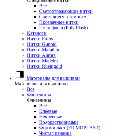
Специальные нитки
Все
Светоотражающие нитки
Светящиеся в темноте
Прозрачные нитки
Поли флеш (Poly Flash)
Каталоги
Нитки Fufus
Нитки Gunold
Нитки Marathon
Нитки Aurora
Нитки Madeira
Нитки Rheingold
Материалы для вышивки
Материалы для вышивки
Все
Флизелины
Флизелины
Все
Клеевые
Неклеевые
Водорастворимый
Филмопласт (FILMOPLAST)
Чистая изнанка