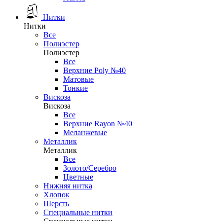
Нитки
Нитки
Все
Полиэстер
Полиэстер
Все
Верхние Poly №40
Матовые
Тонкие
Вискоза
Вискоза
Все
Верхние Rayon №40
Меланжевые
Металлик
Металлик
Все
Золото/Серебро
Цветные
Нижняя нитка
Хлопок
Шерсть
Специальные нитки