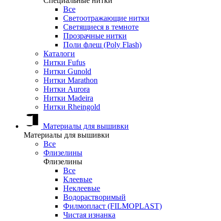
Специальные нитки
Все
Светоотражающие нитки
Светящиеся в темноте
Прозрачные нитки
Поли флеш (Poly Flash)
Каталоги
Нитки Fufus
Нитки Gunold
Нитки Marathon
Нитки Aurora
Нитки Madeira
Нитки Rheingold
Материалы для вышивки
Материалы для вышивки
Все
Флизелины
Флизелины
Все
Клеевые
Неклеевые
Водорастворимый
Филмопласт (FILMOPLAST)
Чистая изнанка