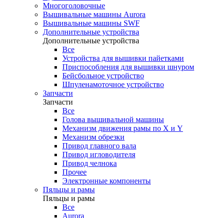
Многоголовочные
Вышивальные машины Aurora
Вышивальные машины SWF
Дополнительные устройства
Дополнительные устройства
Все
Устройства для вышивки пайетками
Приспособления для вышивки шнуром
Бейсбольное устройство
Шпуленамоточное устройство
Запчасти
Запчасти
Все
Голова вышивальной машины
Механизм движения рамы по X и Y
Механизм обрезки
Привод главного вала
Привод игловодителя
Привод челнока
Прочее
Электронные компоненты
Пяльцы и рамы
Пяльцы и рамы
Все
Aurora