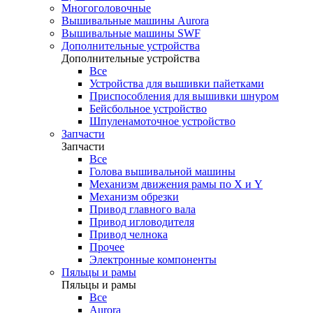
Многоголовочные
Вышивальные машины Aurora
Вышивальные машины SWF
Дополнительные устройства
Дополнительные устройства
Все
Устройства для вышивки пайетками
Приспособления для вышивки шнуром
Бейсбольное устройство
Шпуленамоточное устройство
Запчасти
Запчасти
Все
Голова вышивальной машины
Механизм движения рамы по X и Y
Механизм обрезки
Привод главного вала
Привод игловодителя
Привод челнока
Прочее
Электронные компоненты
Пяльцы и рамы
Пяльцы и рамы
Все
Aurora