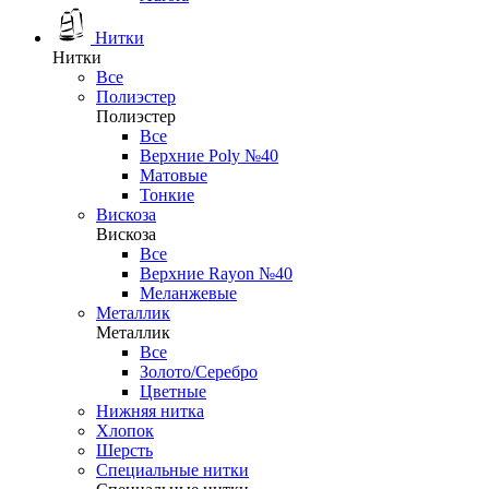
Нитки
Нитки
Все
Полиэстер
Полиэстер
Все
Верхние Poly №40
Матовые
Тонкие
Вискоза
Вискоза
Все
Верхние Rayon №40
Меланжевые
Металлик
Металлик
Все
Золото/Серебро
Цветные
Нижняя нитка
Хлопок
Шерсть
Специальные нитки