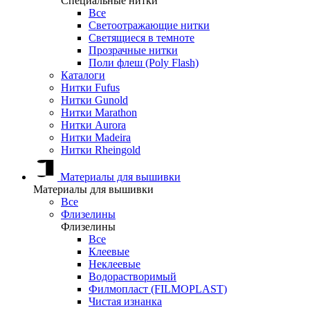
Специальные нитки
Все
Светоотражающие нитки
Светящиеся в темноте
Прозрачные нитки
Поли флеш (Poly Flash)
Каталоги
Нитки Fufus
Нитки Gunold
Нитки Marathon
Нитки Aurora
Нитки Madeira
Нитки Rheingold
Материалы для вышивки
Материалы для вышивки
Все
Флизелины
Флизелины
Все
Клеевые
Неклеевые
Водорастворимый
Филмопласт (FILMOPLAST)
Чистая изнанка