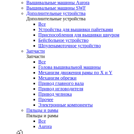
Вышивальные машины Aurora
Вышивальные машины SWF
Дополнительные устройства
Дополнительные устройства
Все
Устройства для вышивки пайетками
Приспособления для вышивки шнуром
Бейсбольное устройство
Шпуленамоточное устройство
Запчасти
Запчасти
Все
Голова вышивальной машины
Механизм движения рамы по X и Y
Механизм обрезки
Привод главного вала
Привод игловодителя
Привод челнока
Прочее
Электронные компоненты
Пяльцы и рамы
Пяльцы и рамы
Все
Aurora