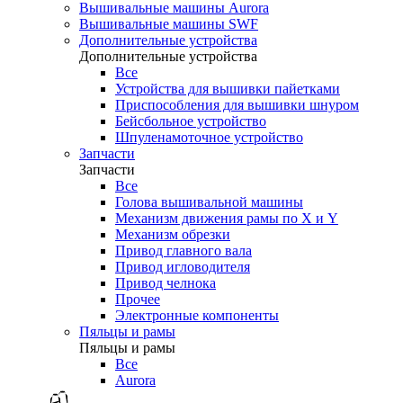
Вышивальные машины Aurora
Вышивальные машины SWF
Дополнительные устройства
Дополнительные устройства
Все
Устройства для вышивки пайетками
Приспособления для вышивки шнуром
Бейсбольное устройство
Шпуленамоточное устройство
Запчасти
Запчасти
Все
Голова вышивальной машины
Механизм движения рамы по X и Y
Механизм обрезки
Привод главного вала
Привод игловодителя
Привод челнока
Прочее
Электронные компоненты
Пяльцы и рамы
Пяльцы и рамы
Все
Aurora