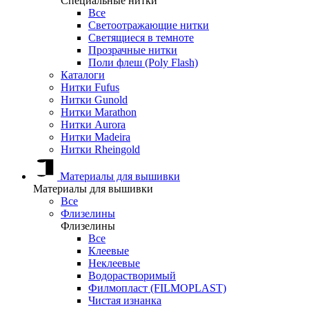
Специальные нитки
Все
Светоотражающие нитки
Светящиеся в темноте
Прозрачные нитки
Поли флеш (Poly Flash)
Каталоги
Нитки Fufus
Нитки Gunold
Нитки Marathon
Нитки Aurora
Нитки Madeira
Нитки Rheingold
Материалы для вышивки
Материалы для вышивки
Все
Флизелины
Флизелины
Все
Клеевые
Неклеевые
Водорастворимый
Филмопласт (FILMOPLAST)
Чистая изнанка