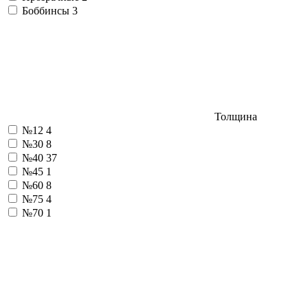
Боббинсы
3
Толщина
№12
4
№30
8
№40
37
№45
1
№60
8
№75
4
№70
1