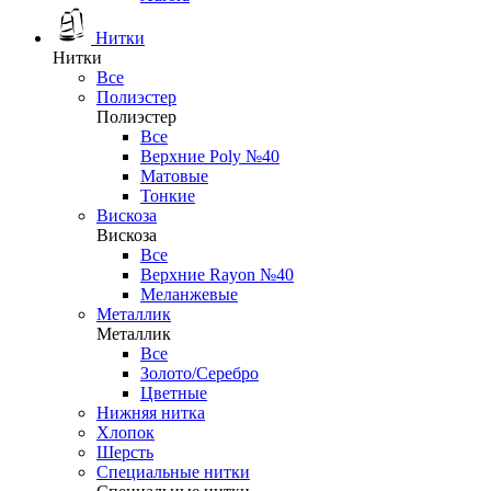
Нитки
Нитки
Все
Полиэстер
Полиэстер
Все
Верхние Poly №40
Матовые
Тонкие
Вискоза
Вискоза
Все
Верхние Rayon №40
Меланжевые
Металлик
Металлик
Все
Золото/Серебро
Цветные
Нижняя нитка
Хлопок
Шерсть
Специальные нитки