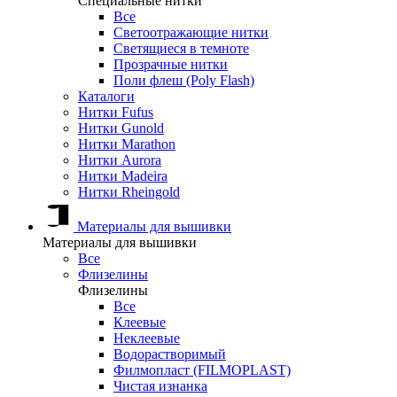
Специальные нитки
Все
Светоотражающие нитки
Светящиеся в темноте
Прозрачные нитки
Поли флеш (Poly Flash)
Каталоги
Нитки Fufus
Нитки Gunold
Нитки Marathon
Нитки Aurora
Нитки Madeira
Нитки Rheingold
Материалы для вышивки
Материалы для вышивки
Все
Флизелины
Флизелины
Все
Клеевые
Неклеевые
Водорастворимый
Филмопласт (FILMOPLAST)
Чистая изнанка