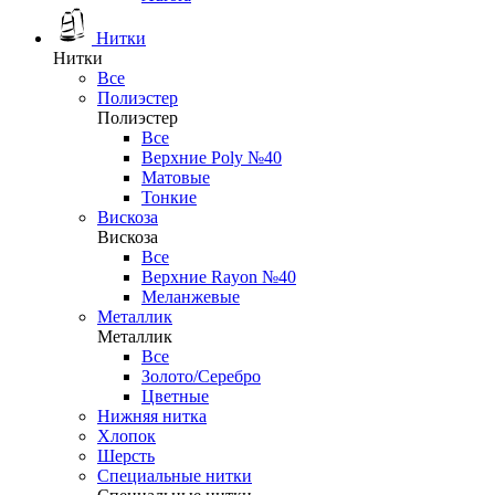
Нитки
Нитки
Все
Полиэстер
Полиэстер
Все
Верхние Poly №40
Матовые
Тонкие
Вискоза
Вискоза
Все
Верхние Rayon №40
Меланжевые
Металлик
Металлик
Все
Золото/Серебро
Цветные
Нижняя нитка
Хлопок
Шерсть
Специальные нитки