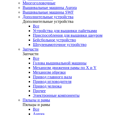
Многоголовочные
Вышивальные машины Aurora
Вышивальные машины SWF
Дополнительные устройства
Дополнительные устройства
Все
Устройства для вышивки пайетками
Приспособления для вышивки шнуром
Бейсбольное устройство
Шпуленамоточное устройство
Запчасти
Запчасти
Все
Голова вышивальной машины
Механизм движения рамы по X и Y
Механизм обрезки
Привод главного вала
Привод игловодителя
Привод челнока
Прочее
Электронные компоненты
Пяльцы и рамы
Пяльцы и рамы
Все
Aurora