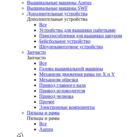
Вышивальные машины Aurora
Вышивальные машины SWF
Дополнительные устройства
Дополнительные устройства
Все
Устройства для вышивки пайетками
Приспособления для вышивки шнуром
Бейсбольное устройство
Шпуленамоточное устройство
Запчасти
Запчасти
Все
Голова вышивальной машины
Механизм движения рамы по X и Y
Механизм обрезки
Привод главного вала
Привод игловодителя
Привод челнока
Прочее
Электронные компоненты
Пяльцы и рамы
Пяльцы и рамы
Все
Aurora