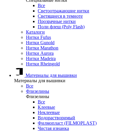
Специальные нитки
Все
Светоотражающие нитки
Светящиеся в темноте
Прозрачные нитки
Поли флеш (Poly Flash)
Каталоги
Нитки Fufus
Нитки Gunold
Нитки Marathon
Нитки Aurora
Нитки Madeira
Нитки Rheingold
Материалы для вышивки
Материалы для вышивки
Все
Флизелины
Флизелины
Все
Клеевые
Неклеевые
Водорастворимый
Филмопласт (FILMOPLAST)
Чистая изнанка