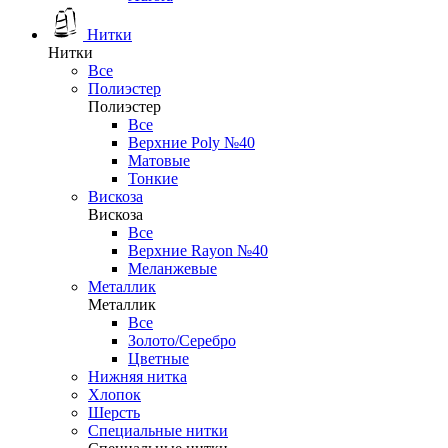
Нитки
Нитки
Все
Полиэстер
Полиэстер
Все
Верхние Poly №40
Матовые
Тонкие
Вискоза
Вискоза
Все
Верхние Rayon №40
Меланжевые
Металлик
Металлик
Все
Золото/Серебро
Цветные
Нижняя нитка
Хлопок
Шерсть
Специальные нитки