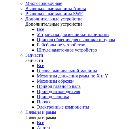
Многоголовочные
Вышивальные машины Aurora
Вышивальные машины SWF
Дополнительные устройства
Дополнительные устройства
Все
Устройства для вышивки пайетками
Приспособления для вышивки шнуром
Бейсбольное устройство
Шпуленамоточное устройство
Запчасти
Запчасти
Все
Голова вышивальной машины
Механизм движения рамы по X и Y
Механизм обрезки
Привод главного вала
Привод игловодителя
Привод челнока
Прочее
Электронные компоненты
Пяльцы и рамы
Пяльцы и рамы
Все
Aurora