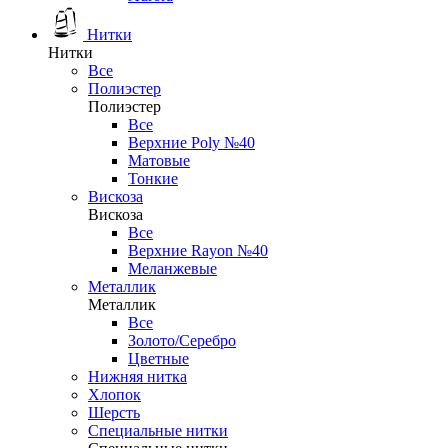
Нитки
Нитки
Все
Полиэстер
Полиэстер
Все
Верхние Poly №40
Матовые
Тонкие
Вискоза
Вискоза
Все
Верхние Rayon №40
Меланжевые
Металлик
Металлик
Все
Золото/Серебро
Цветные
Нижняя нитка
Хлопок
Шерсть
Специальные нитки