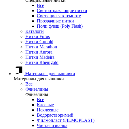
Специальные нитки
Все
Светоотражающие нитки
Светящиеся в темноте
Прозрачные нитки
Поли флеш (Poly Flash)
Каталоги
Нитки Fufus
Нитки Gunold
Нитки Marathon
Нитки Aurora
Нитки Madeira
Нитки Rheingold
Материалы для вышивки
Материалы для вышивки
Все
Флизелины
Флизелины
Все
Клеевые
Неклеевые
Водорастворимый
Филмопласт (FILMOPLAST)
Чистая изнанка